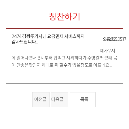
칭찬하기
2474 김광주기사님 요금면제 서비스까지
오유찬
2025.05.17
감사드립니다....
제가 7시
에 일어나면서 8시부터 밥먹고 샤워하다가 수영갈깨 근래 몸
이 안좋은탓인지 제대로 뭐 할수가 없을정도로 아프네요....
이전글
다음글
목록