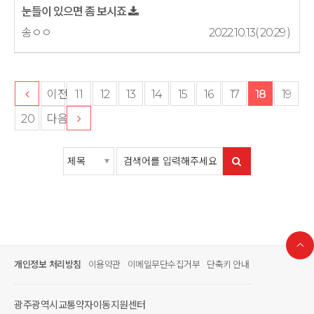
눈들이 있으면 좀 보시죠
송ㅇㅇ
2022.10.13( 20:29 )
이전
11
12
13
14
15
16
17
18
19
20
다음
개인정보 처리방침
이용약관
이메일무단수집거부
단축키 안내
광주광역시교통약자이동지원센터