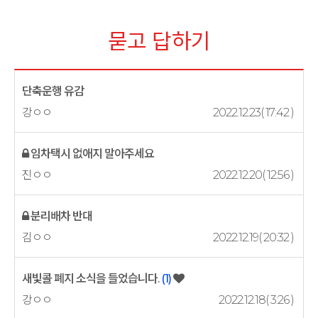
묻고 답하기
단축운행 유감
강ㅇㅇ
2022.12.23( 17:42 )
임차택시 없애지 말아주세요
진ㅇㅇ
2022.12.20( 12:56 )
분리배차 반대
김ㅇㅇ
2022.12.19( 20:32 )
새빛콜 폐지 소식을 들었습니다.
(1)
강ㅇㅇ
2022.12.18( 3:26 )