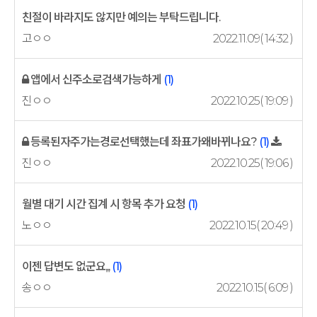
친절이 바라지도 않지만 예의는 부탁드립니다.
고ㅇㅇ
2022.11.09( 14:32 )
앱에서 신주소로검색가능하게
(1)
진ㅇㅇ
2022.10.25( 19:09 )
등록된자주가는경로선택했는데 좌표가왜바뀌나요?
(1)
진ㅇㅇ
2022.10.25( 19:06 )
월별 대기 시간 집계 시 항목 추가 요청
(1)
노ㅇㅇ
2022.10.15( 20:49 )
이젠 답변도 없군요,,,
(1)
송ㅇㅇ
2022.10.15( 6:09 )