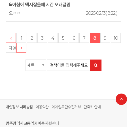
아침에 택시잡을때 시간 오래걸림
오ㅇㅇ
2025.02.13( 8:22 )
1
2
3
4
5
6
7
8
9
10
다음
개인정보 처리방침
이용약관
이메일무단수집거부
단축키 안내
광주광역시교통약자이동지원센터