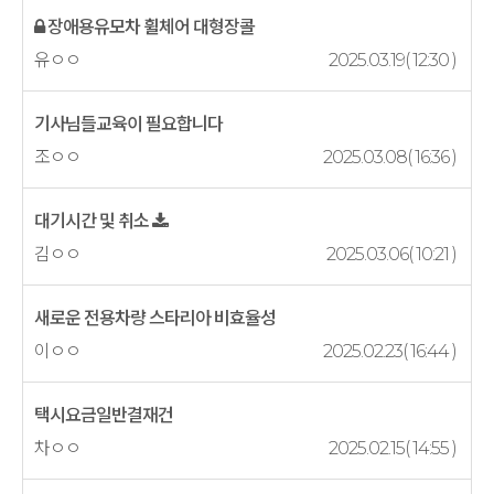
장애용유모차 휠체어 대형장콜
유ㅇㅇ
2025.03.19( 12:30 )
기사님들교육이 필요합니다
조ㅇㅇ
2025.03.08( 16:36 )
대기시간 및 취소
김ㅇㅇ
2025.03.06( 10:21 )
새로운 전용차량 스타리아 비효율성
이ㅇㅇ
2025.02.23( 16:44 )
택시요금일반결재건
차ㅇㅇ
2025.02.15( 14:55 )