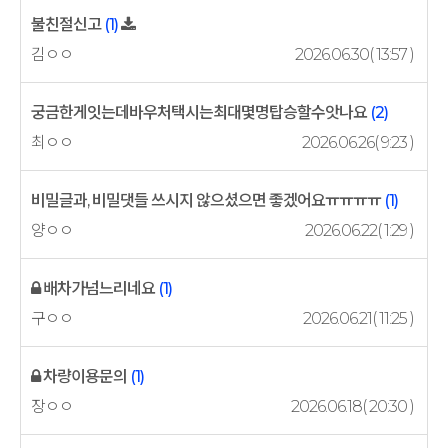
불친절신고
(1)
김ㅇㅇ
2026.06.30( 13:57 )
궁금한게잇는데바우처택시는최대몇명탑승할수앗나요
(2)
최ㅇㅇ
2026.06.26( 9:23 )
비밀글과, 비밀댓들 쓰시지 않으셨으면 좋겠어요ㅠㅠㅠㅠ
(1)
양ㅇㅇ
2026.06.22( 1:29 )
배차가넘느리네요
(1)
구ㅇㅇ
2026.06.21( 11:25 )
차량이용문의
(1)
장ㅇㅇ
2026.06.18( 20:30 )