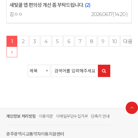
새빛콜 앱 편의성 개선 좀 부탁드립니다.
(2)
김ㅇㅇ
2026.06.17( 14:20 )
1
2
3
4
5
6
7
8
9
10
다음
개인정보 처리방침
이용약관
이메일무단수집거부
단축키 안내
광주광역시교통약자이동지원센터