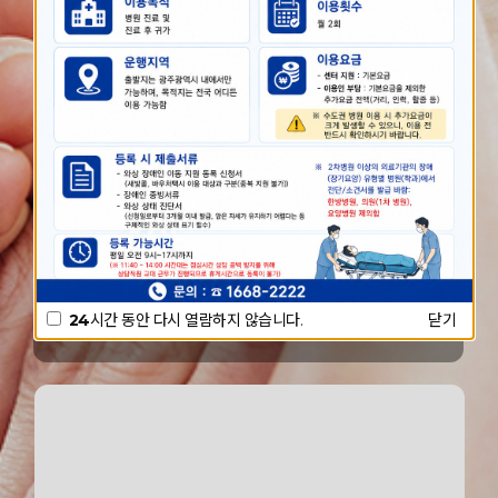
인터넷 접수
더보기 +
접수내역/취소
더보기 +
전화접수/이용문의
1668-2222
24
시간 동안 다시 열람하지 않습니다.
닫기